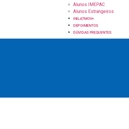
Alunos IMEPAC
Alunos Estrangeiros
INILATMOV+
DEPOIMENTOS
DÚVIDAS FREQUENTES