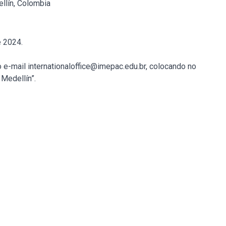
llín, Colombia
 2024.
o e-mail internationaloffice@imepac.edu.br, colocando no
Medellín”.